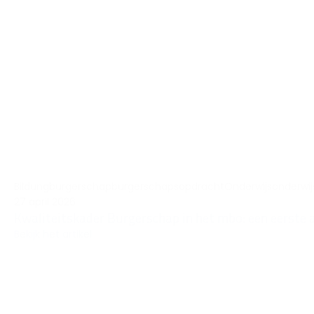
Bildung
burgerschap
burgerschapsopdracht
Onderwijs
onderwij
27 april 2026
Kwaliteitskader Burgerschap in het mbo: een eerste a
Bekijk het artikel