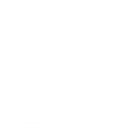
Essaywedstrijd
Phronèsis
1 mei 2025
Kan AI een menselijke vriendschap vervangen?