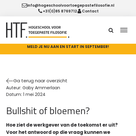
info@hogeschoolvoortoegepastefilosofie.nl
+31(0)85 8769712
Contact
MELD JE NU AAN EN START IN SEPTEMBER!
Ga terug naar overzicht
Auteur:
Gaby Ammerlaan
Datum:
1 mei 2024
Bullshit of bloemen?
Hoe ziet de werkgever van de toekomst er uit?
Voor het antwoord op die vraag kunnen we