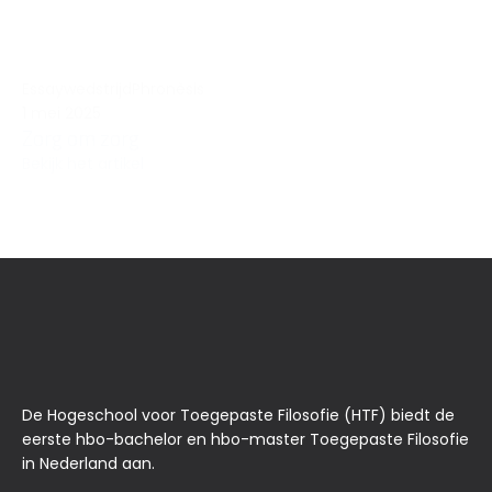
Essaywedstrijd
Phronèsis
1 mei 2025
Zorg om zorg
Bekijk het artikel
De Hogeschool voor Toegepaste Filosofie (HTF) biedt de
eerste hbo-bachelor en hbo-master Toegepaste Filosofie
in Nederland aan.