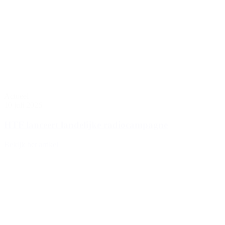
Actueel
10 juli 2026
HTF lanceert landelijke radiocampagne
Bekijk het artikel