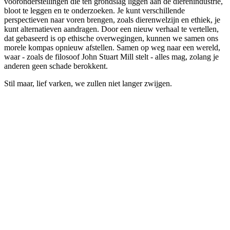
vooronderstellingen die ten grondslag liggen aan de dierenindustrie,
bloot te leggen en te onderzoeken. Je kunt verschillende
perspectieven naar voren brengen, zoals dierenwelzijn en ethiek, je
kunt alternatieven aandragen. Door een nieuw verhaal te vertellen,
dat gebaseerd is op ethische overwegingen, kunnen we samen ons
morele kompas opnieuw afstellen. Samen op weg naar een wereld,
waar - zoals de filosoof John Stuart Mill stelt - alles mag, zolang je
anderen geen schade berokkent.
Stil maar, lief varken, we zullen niet langer zwijgen.