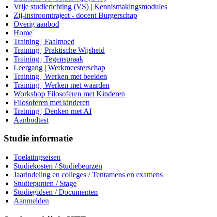
Vrije studierichting (VS) | Kennismakingsmodules
Zij-instroomtraject - docent Burgerschap
Overig aanbod
Home
Training | Faalmoed
Training | Praktische Wijsheid
Training | Tegenspraak
Leergang | Werkmeesterschap
Training | Werken met beelden
Training | Werken met waarden
Workshop Filosoferen met Kinderen
Filosoferen met kinderen
Training | Denken met AI
Aanbodtest
Studie informatie
Toelatingseisen
Studiekosten / Studiebeurzen
Jaarindeling en colleges / Tentamens en examens
Studiepunten / Stage
Studiegidsen / Documenten
Aanmelden