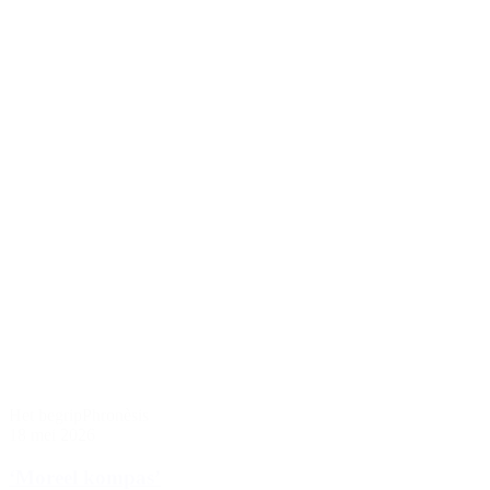
Het begrip
Phronèsis
18 mei 2026
‘Moreel kompas’