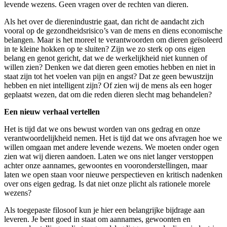
levende wezens. Geen vragen over de rechten van dieren.
Als het over de dierenindustrie gaat, dan richt de aandacht zich
vooral op de gezondheidsrisico’s van de mens en diens economische
belangen. Maar is het moreel te verantwoorden om dieren geïsoleerd
in te kleine hokken op te sluiten? Zijn we zo sterk op ons eigen
belang en genot gericht, dat we de werkelijkheid niet kunnen of
willen zien? Denken we dat dieren geen emoties hebben en niet in
staat zijn tot het voelen van pijn en angst? Dat ze geen bewustzijn
hebben en niet intelligent zijn? Of zien wij de mens als een hoger
geplaatst wezen, dat om die reden dieren slecht mag behandelen?
Een nieuw verhaal vertellen
Het is tijd dat we ons bewust worden van ons gedrag en onze
verantwoordelijkheid nemen. Het is tijd dat we ons afvragen hoe we
willen omgaan met andere levende wezens. We moeten onder ogen
zien wat wij dieren aandoen. Laten we ons niet langer verstoppen
achter onze aannames, gewoontes en vooronderstellingen, maar
laten we open staan voor nieuwe perspectieven en kritisch nadenken
over ons eigen gedrag. Is dat niet onze plicht als rationele morele
wezens?
Als toegepaste filosoof kun je hier een belangrijke bijdrage aan
leveren. Je bent goed in staat om aannames, gewoonten en