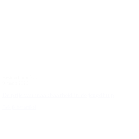
Bestuur
Phronèsis
9 maart 2026
De prijs van maakbaarheid in de jeugdhulp
Bekijk het artikel