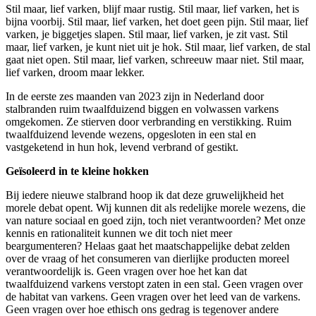
Stil maar, lief varken, blijf maar rustig. Stil maar, lief varken, het is
bijna voorbij. Stil maar, lief varken, het doet geen pijn. Stil maar, lief
varken, je biggetjes slapen. Stil maar, lief varken, je zit vast. Stil
maar, lief varken, je kunt niet uit je hok. Stil maar, lief varken, de stal
gaat niet open. Stil maar, lief varken, schreeuw maar niet. Stil maar,
lief varken, droom maar lekker.
In de eerste zes maanden van 2023 zijn in Nederland door
stalbranden ruim twaalfduizend biggen en volwassen varkens
omgekomen. Ze stierven door verbranding en verstikking. Ruim
twaalfduizend levende wezens, opgesloten in een stal en
vastgeketend in hun hok, levend verbrand of gestikt.
Geïsoleerd in te kleine hokken
Bij iedere nieuwe stalbrand hoop ik dat deze gruwelijkheid het
morele debat opent. Wij kunnen dit als redelijke morele wezens, die
van nature sociaal en goed zijn, toch niet verantwoorden? Met onze
kennis en rationaliteit kunnen we dit toch niet meer
beargumenteren? Helaas gaat het maatschappelijke debat zelden
over de vraag of het consumeren van dierlijke producten moreel
verantwoordelijk is. Geen vragen over hoe het kan dat
twaalfduizend varkens verstopt zaten in een stal. Geen vragen over
de habitat van varkens. Geen vragen over het leed van de varkens.
Geen vragen over hoe ethisch ons gedrag is tegenover andere