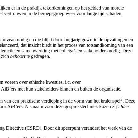
lijken er in de praktijk tekortkomingen op het gebied van morele
 het vertrouwen in de beroepsgroep weer voor lange tijd schaden.
niveau nodig en die blijkt door langjarig gewortelde opvattingen en
lanceerd, dat inzicht biedt in het proces van totstandkoming van een
nteractie en samenwerking met collega’s en stakeholders nodig. Deze
 zich
behoort
te gedragen.
 voeren over ethische kwesties, i.c. over
de AiB’ers met hun stakeholders binnen en buiten de organisatie.
3
 van een praktische verdieping in de vorm van het kralenspel
. Deze
door AiB’ers. Als naam voor deze gesprekstechniek kozen zij :
Idee-
ing Directive (CSRD). Door dit speerpunt verandert het werk van de