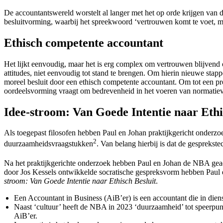
De accountantswereld worstelt al langer met het op orde krijgen van d
besluitvorming, waarbij het spreekwoord ‘vertrouwen komt te voet, maa
Ethisch competente accountant
Het lijkt eenvoudig, maar het is erg complex om vertrouwen blijvend 
attitudes, niet eenvoudig tot stand te brengen. Om hierin nieuwe sta
moreel besluit door een ethisch competente accountant. Om tot een pr
oordeelsvorming vraagt om bedrevenheid in het voeren van normatie
Idee-stroom: Van Goede Intentie naar Ethi
Als toegepast filosofen hebben Paul en Johan praktijkgericht onderzo
2
duurzaamheidsvraagstukken
. Van belang hierbij is dat de gesprekst
Na het praktijkgerichte onderzoek hebben Paul en Johan de NBA geadv
door Jos Kessels ontwikkelde socratische gespreksvorm hebben Paul e
stroom: Van Goede Intentie naar Ethisch Besluit
.
Een Accountant in Business (AiB’er) is een accountant die in dienst
Naast ‘cultuur’ heeft de NBA in 2023 ‘duurzaamheid’ tot speerpun
AiB’er.