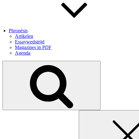
Phronèsis
Artikelen
Essaywedstrijd
Magazines in PDF
Agenda
Search
for