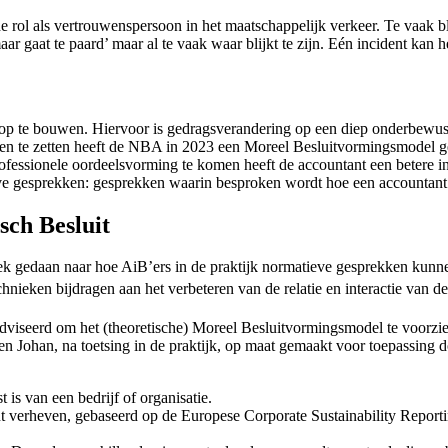
e rol als vertrouwenspersoon in het maatschappelijk verkeer. Te vaak b
r gaat te paard’ maar al te vaak waar blijkt te zijn. Eén incident kan
op te bouwen. Hiervoor is gedragsverandering op een diep onderbewust 
ppen te zetten heeft de NBA in 2023 een Moreel Besluitvormingsmodel ge
ofessionele oordeelsvorming te komen heeft de accountant een betere i
ve gesprekken: gesprekken waarin besproken wordt hoe een accountant
sch Besluit
ek gedaan naar hoe AiB’ers in de praktijk normatieve gesprekken kunnen
echnieken bijdragen aan het verbeteren van de relatie en interactie van 
iseerd om het (theoretische) Moreel Besluitvormingsmodel te voorzien
n Johan, na toetsing in de praktijk, op maat gemaakt voor toepassing 
 is van een bedrijf of organisatie.
t verheven, gebaseerd op de Europese Corporate Sustainability Report