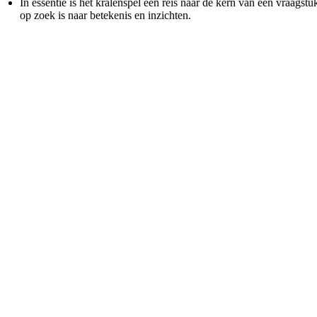
In essentie is het kralenspel een reis naar de kern van een vraagst
op zoek is naar betekenis en inzichten.