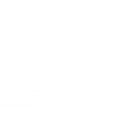
Essaywedstrijd
Phronèsis
1 mei 2025
Met open vizier