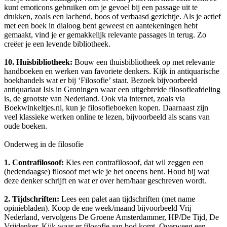
kunt emoticons gebruiken om je gevoel bij een passage uit te
drukken, zoals een lachend, boos of verbaasd gezichtje. Als je actief
met een boek in dialoog bent geweest en aantekeningen hebt
gemaakt, vind je er gemakkelijk relevante passages in terug. Zo
creëer je een levende bibliotheek.
10. Huisbibliotheek:
Bouw een thuisbibliotheek op met relevante
handboeken en werken van favoriete denkers. Kijk in antiquarische
boekhandels wat er bij ‘Filosofie’ staat. Bezoek bijvoorbeeld
antiquariaat Isis in Groningen waar een uitgebreide filosofieafdeling
is, de grootste van Nederland. Ook via internet, zoals via
Boekwinkeltjes.nl, kun je filosofieboeken kopen. Daarnaast zijn
veel klassieke werken online te lezen, bijvoorbeeld als scans van
oude boeken.
Onderweg in de filosofie
1. Contrafilosoof:
Kies een contrafilosoof, dat wil zeggen een
(hedendaagse) filosoof met wie je het oneens bent. Houd bij wat
deze denker schrijft en wat er over hem/haar geschreven wordt.
2. Tijdschriften:
Lees een palet aan tijdschriften (met name
opiniebladen). Koop de ene week/maand bijvoorbeeld Vrij
Nederland, vervolgens De Groene Amsterdammer, HP/De Tijd, De
Vrijdenker. Kijk waar er filosofie aan bod komt. Overweeg een