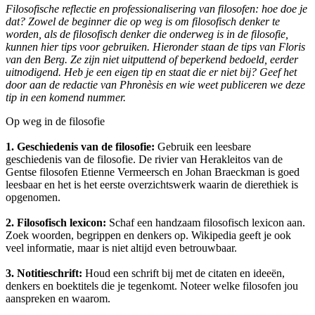
Filosofische reflectie en professionalisering van filosofen: hoe doe je
dat? Zowel de beginner die op weg is om filosofisch denker te
worden, als de filosofisch denker die onderweg is in de filosofie,
kunnen hier tips voor gebruiken. Hieronder staan de tips van Floris
van den Berg. Ze zijn niet uitputtend of beperkend bedoeld, eerder
uitnodigend. Heb je een eigen tip en staat die er niet bij? Geef het
door aan de redactie van Phronèsis en wie weet publiceren we deze
tip in een komend nummer.
Op weg in de filosofie
1. Geschiedenis van de filosofie:
Gebruik een leesbare
geschiedenis van de filosofie. De rivier van Herakleitos van de
Gentse filosofen Etienne Vermeersch en Johan Braeckman is goed
leesbaar en het is het eerste overzichtswerk waarin de dierethiek is
opgenomen.
2. Filosofisch lexicon:
Schaf een handzaam filosofisch lexicon aan.
Zoek woorden, begrippen en denkers op. Wikipedia geeft je ook
veel informatie, maar is niet altijd even betrouwbaar.
3. Notitieschrift:
Houd een schrift bij met de citaten en ideeën,
denkers en boektitels die je tegenkomt. Noteer welke filosofen jou
aanspreken en waarom.