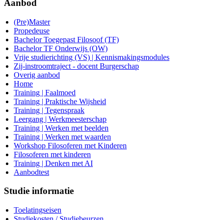
Aanbod
(Pre)Master
Propedeuse
Bachelor Toegepast Filosoof (TF)
Bachelor TF Onderwijs (OW)
Vrije studierichting (VS) | Kennismakingsmodules
Zij-instroomtraject - docent Burgerschap
Overig aanbod
Home
Training | Faalmoed
Training | Praktische Wijsheid
Training | Tegenspraak
Leergang | Werkmeesterschap
Training | Werken met beelden
Training | Werken met waarden
Workshop Filosoferen met Kinderen
Filosoferen met kinderen
Training | Denken met AI
Aanbodtest
Studie informatie
Toelatingseisen
Studiekosten / Studiebeurzen