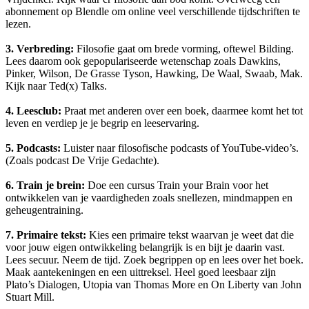
abonnement op Blendle om online veel verschillende tijdschriften te
lezen.
3. Verbreding:
Filosofie gaat om brede vorming, oftewel Bilding.
Lees daarom ook gepopulariseerde wetenschap zoals Dawkins,
Pinker, Wilson, De Grasse Tyson, Hawking, De Waal, Swaab, Mak.
Kijk naar Ted(x) Talks.
4. Leesclub:
Praat met anderen over een boek, daarmee komt het tot
leven en verdiep je je begrip en leeservaring.
5. Podcasts:
Luister naar filosofische podcasts of YouTube-video’s.
(Zoals podcast De Vrije Gedachte).
6. Train je brein:
Doe een cursus Train your Brain voor het
ontwikkelen van je vaardigheden zoals snellezen, mindmappen en
geheugentraining.
7. Primaire tekst:
Kies een primaire tekst waarvan je weet dat die
voor jouw eigen ontwikkeling belangrijk is en bijt je daarin vast.
Lees secuur. Neem de tijd. Zoek begrippen op en lees over het boek.
Maak aantekeningen en een uittreksel. Heel goed leesbaar zijn
Plato’s Dialogen, Utopia van Thomas More en On Liberty van John
Stuart Mill.