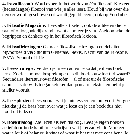
4. Favofilosoof:
Word expert in het werk van één filosoof. Kies een
(hedendaagse) filosoof van wie je alles leest. Houd bij wat over die
denker wordt geschreven of wordt gepubliceerd, ook op YouTube.
5. Filosofie Magazine:
Lees alle artikelen, ook de artikelen die je
saai of ontoegankelijk vindt, want daar leer je van. Zoek onbekende
begrippen en denkers op in het filosofisch lexicon.
6. Filosofielezingen:
Ga naar filosofische lezingen en debatten,
bijvoorbeeld via Studium Generale, Nexis, Nacht van de Filosofie,
ISVW, School of Life.
7. Leesstrategie:
Verdiep je in een auteur voordat je diens boek
leest. Zoek naar boekbesprekingen. Is dit boek jouw leestijd waard?
Secundaire literatuur over filosofen ‒ al of niet uit de filosofische
canon ‒ is dikwijls toegankelijker dan primaire teksten en helpt je
sneller vooruit.
8. Leesplezier:
Lees vooral wat je interesseert en motiveert. Vergeet
niet dat jij de baas bent over wat je leest en je een boek dus niet
hoeft uit te lezen.
9. Boekdialoog:
Zie lezen als een dialoog. Lees je eigen boeken
actief door in de kantlijn te schrijven wat jij ervan vindt. Markeer
wat je leuk of belangrijk vindt of waar je het niet mee eens bent. Je