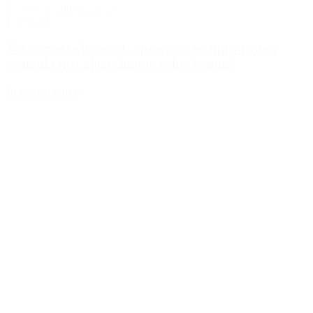
Essaywedstrijd
Phronèsis
1 mei 2025
Tot hoeverre is kennis opgedaan en opdrachten
gemaakt met ai en chatgpt echte kennis?
Bekijk het artikel