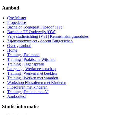
Aanbod
(Pre)Master
Propedeuse
Bachelor Toegepast Filosoof (TF)
Bachelor TF Onderwijs (OW)
Vrije studierichting (VS) | Kennismakingsmodules
Zij-instroomtraject - docent Burgerschap
Overig aanbod
Home
Training | Faalmoed
Training | Praktische Wijsheid
Training | Tegenspraak
Leergang | Werkmeesterschap
Training | Werken met beelden
Training | Werken met waarden
Workshop Filosoferen met Kinderen
Filosoferen met kinderen
Training | Denken met AI
Aanbodtest
Studie informatie