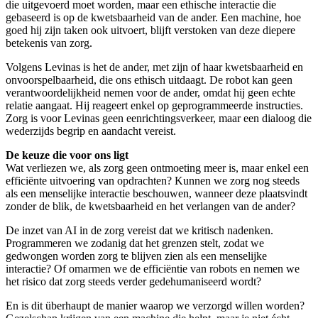
die uitgevoerd moet worden, maar een ethische interactie die
gebaseerd is op de kwetsbaarheid van de ander. Een machine, hoe
goed hij zijn taken ook uitvoert, blijft verstoken van deze diepere
betekenis van zorg.
Volgens Levinas is het de ander, met zijn of haar kwetsbaarheid en
onvoorspelbaarheid, die ons ethisch uitdaagt. De robot kan geen
verantwoordelijkheid nemen voor de ander, omdat hij geen echte
relatie aangaat. Hij reageert enkel op geprogrammeerde instructies.
Zorg is voor Levinas geen eenrichtingsverkeer, maar een dialoog die
wederzijds begrip en aandacht vereist.
De keuze die voor ons ligt
Wat verliezen we, als zorg geen ontmoeting meer is, maar enkel een
efficiënte uitvoering van opdrachten? Kunnen we zorg nog steeds
als een menselijke interactie beschouwen, wanneer deze plaatsvindt
zonder de blik, de kwetsbaarheid en het verlangen van de ander?
De inzet van AI in de zorg vereist dat we kritisch nadenken.
Programmeren we zodanig dat het grenzen stelt, zodat we
gedwongen worden zorg te blijven zien als een menselijke
interactie? Of omarmen we de efficiëntie van robots en nemen we
het risico dat zorg steeds verder gedehumaniseerd wordt?
En is dit überhaupt de manier waarop we verzorgd willen worden?