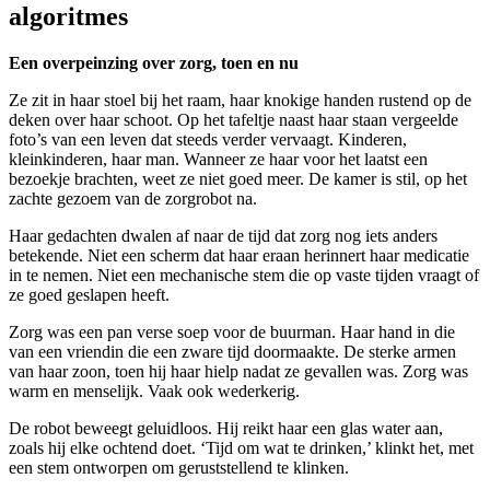
algoritmes
Een overpeinzing over zorg, toen en nu
Ze zit in haar stoel bij het raam, haar knokige handen rustend op de
deken over haar schoot. Op het tafeltje naast haar staan vergeelde
foto’s van een leven dat steeds verder vervaagt. Kinderen,
kleinkinderen, haar man. Wanneer ze haar voor het laatst een
bezoekje brachten, weet ze niet goed meer. De kamer is stil, op het
zachte gezoem van de zorgrobot na.
Haar gedachten dwalen af naar de tijd dat zorg nog iets anders
betekende. Niet een scherm dat haar eraan herinnert haar medicatie
in te nemen. Niet een mechanische stem die op vaste tijden vraagt of
ze goed geslapen heeft.
Zorg was een pan verse soep voor de buurman. Haar hand in die
van een vriendin die een zware tijd doormaakte. De sterke armen
van haar zoon, toen hij haar hielp nadat ze gevallen was. Zorg was
warm en menselijk. Vaak ook wederkerig.
De robot beweegt geluidloos. Hij reikt haar een glas water aan,
zoals hij elke ochtend doet. ‘Tijd om wat te drinken,’ klinkt het, met
een stem ontworpen om geruststellend te klinken.