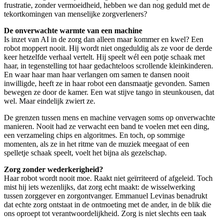
frustratie, zonder vermoeidheid, hebben we dan nog geduld met de
tekortkomingen van menselijke zorgverleners?
De onverwachte warmte van een machine
Is inzet van AI in de zorg dan alleen maar kommer en kwel? Een
robot moppert nooit. Hij wordt niet ongeduldig als ze voor de derde
keer hetzelfde verhaal vertelt. Hij speelt wél een potje schaak met
haar, in tegenstelling tot haar gedachteloos scrollende kleinkinderen.
En waar haar man haar verlangen om samen te dansen nooit
inwilligde, heeft ze in haar robot een dansmaatje gevonden. Samen
bewegen ze door de kamer. Een wat stijve tango in steunkousen, dat
wel. Maar eindelijk zwiert ze.
De grenzen tussen mens en machine vervagen soms op onverwachte
manieren. Nooit had ze verwacht een band te voelen met een ding,
een verzameling chips en algoritmes. En toch, op sommige
momenten, als ze in het ritme van de muziek meegaat of een
spelletje schaak speelt, voelt het bijna als gezelschap.
Zorg zonder wederkerigheid?
Haar robot wordt nooit moe. Raakt niet geïrriteerd of afgeleid. Toch
mist hij iets wezenlijks, dat zorg echt maakt: de wisselwerking
tussen zorggever en zorgontvanger. Emmanuel Levinas benadrukt
dat echte zorg ontstaat in de ontmoeting met de ander, in de blik die
ons oproept tot verantwoordelijkheid. Zorg is niet slechts een taak