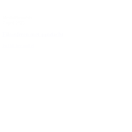
Media
Phronèsis
7 april 2025
Filosoferen met aandacht
Bekijk het artikel