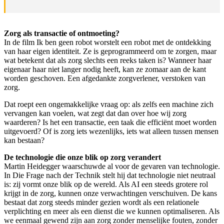
Zorg als transactie of ontmoeting?
In de film Ik ben geen robot worstelt een robot met de ontdekking
van haar eigen identiteit. Ze is geprogrammeerd om te zorgen, maar
wat betekent dat als zorg slechts een reeks taken is? Wanneer haar
eigenaar haar niet langer nodig heeft, kan ze zomaar aan de kant
worden geschoven. Een afgedankte zorgverlener, verstoken van
zorg.
Dat roept een ongemakkelijke vraag op: als zelfs een machine zich
vervangen kan voelen, wat zegt dat dan over hoe wij zorg
waarderen? Is het een transactie, een taak die efficiënt moet worden
uitgevoerd? Of is zorg iets wezenlijks, iets wat alleen tussen mensen
kan bestaan?
De technologie die onze blik op zorg verandert
Martin Heidegger waarschuwde al voor de gevaren van technologie.
In Die Frage nach der Technik stelt hij dat technologie niet neutraal
is: zij vormt onze blik op de wereld. Als AI een steeds grotere rol
krijgt in de zorg, kunnen onze verwachtingen verschuiven. De kans
bestaat dat zorg steeds minder gezien wordt als een relationele
verplichting en meer als een dienst die we kunnen optimaliseren. Als
we eenmaal gewend zijn aan zorg zonder menselijke fouten, zonder