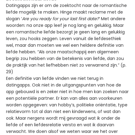
Datingapps zijn er om de zoektocht naar de romantische
liefde mogelijk te maken. Hinge maakt reclame met de
slogan ‘
Are you ready for your last first date?
’ Met andere
woorden: na onze app leef je nog lang en gelukkig. Maar
een romantische liefde bezorgt je geen lang en gelukkig
leven, zou hooks zeggen. Leven vanuit de liefdesethiek
wel, maar dan moeten we wel een heldere definitie van
liefde hebben. “Als onze maatschappij een algemeen
begrip zou hebben van de betekenis van liefde, dan zou
de praktijk van het liefhebben niet zo verwarrend zijn.” (p.
29)
Een definitie van liefde vinden we niet terug in
datingapps. Ook niet in de uitgangspunten van hoe de
app gebouwd is en zeker niet in hoe men kan zoeken naar
een potentiële partner. Er kan van alles aan voorkeuren
worden opgegeven: van hobby’s, politieke oriëntatie, type
relatievorm tot al dan niet een kinderwens, of wat dan
ook. Maar nergens wordt mij gevraagd wat ik onder de
liefde of een liefdesrelatie versta en wat ik daarvan
verwacht. We doen alsof we weten waar we het over