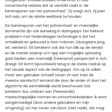
hoogleraren Vrouwenstudies, ondervindt in haar
romantische relaties dat ze verstrikt raakt in ‘de
karrensporen van het patriarchaat’. Zíj voegt zich, zíj past
zich aan, om de relatie werkbaar te houden.
De ‘karrensporen van het patriarchaat’ en mannelijke
dominantie zijn ook aanwezig in datingapps. Een bekend
probleem met hedendaagse technologie is dat het
ontwikkeld en gebouwd is door mánnen (doorgaans jong,
wit, westers). Dit betekent ook dat hun blik op de wereld
en de manier waarop zo’n app een mogelijke oplossing
gaat bieden, een mannelijk (heersend) perspectief in zich
draagt. Dit komt bijvoorbeeld terug in de sterke nadruk op
het visuele aspect van de datingapps. Om op te vallen
moet een gebruiker zichzelf tónen. En wat trekt de
meeste aandacht? Iemand die door de ander of door het
algoritme als aantrekkelijk wordt beschouwd. Dat
betekent dus: voldoen aan (heersende)
maatschappelijke normen en schoonheidsidealen. Ik word
aangemoedigd (door andere gebruikers en mijn
omgeving) tot het tonen van bloot (niet naakt, dat mag