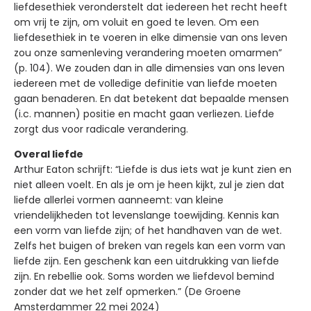
liefdesethiek veronderstelt dat iedereen het recht heeft
om vrij te zijn, om voluit en goed te leven. Om een
liefdesethiek in te voeren in elke dimensie van ons leven
zou onze samenleving verandering moeten omarmen”
(p. 104). We zouden dan in alle dimensies van ons leven
iedereen met de volledige definitie van liefde moeten
gaan benaderen. En dat betekent dat bepaalde mensen
(i.c. mannen) positie en macht gaan verliezen. Liefde
zorgt dus voor radicale verandering.
Overal liefde
Arthur Eaton schrijft: “Liefde is dus iets wat je kunt zien en
niet alleen voelt. En als je om je heen kijkt, zul je zien dat
liefde allerlei vormen aanneemt: van kleine
vriendelijkheden tot levenslange toewijding. Kennis kan
een vorm van liefde zijn; of het handhaven van de wet.
Zelfs het buigen of breken van regels kan een vorm van
liefde zijn. Een geschenk kan een uitdrukking van liefde
zijn. En rebellie ook. Soms worden we liefdevol bemind
zonder dat we het zelf opmerken.” (De Groene
Amsterdammer 22 mei 2024)