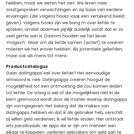
hebben, maar we weten het niet. We leven naar
onuitgesproken verwachtingen en op basis van eerdere
ervaringen (die volgens hooks vaak een vertekend beeld
geven). Volgens hooks zijn we bang m over liefde te
spreken, omdat daarmee pijnlijk duidelijk wordt dat er zo
veel gemis aan is. Daarom houden we het liever
‘magisch’. Maar om de liefde samen (actief) te creëren
móeten we het erover hebben. Als potentiële geliefden,
maar ook als mens tot mens.
Productcatalogus
Gaan datingapps wel over liefde? Het eenvoudige
antwoord is: nee. Datingsapps creëren hooguit de
mogelijkheid tot een ontmoeting die zou kúnnen leiden
tot liefde. De vraag is wel of die mogelijkheid niet in de
kiem gesmoord wordt door de manier waarop datingapps
zijn vormgegeven. Het belang dat de makers van
datingapps hebben en dat ik als gebruiker heb, verschilt:
zij willen geld verdienen, ik wil liefde vinden. Hier ontstaat
iets paradoxaals: de apps die er zijn om mensen aan
elkaar te koppelen, verliezen gebruikers om geld aan te