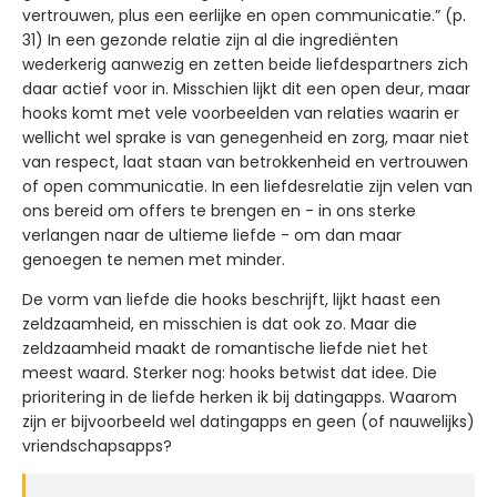
vertrouwen, plus een eerlijke en open communicatie.” (p.
31) In een gezonde relatie zijn al die ingrediënten
wederkerig aanwezig en zetten beide liefdespartners zich
daar actief voor in. Misschien lijkt dit een open deur, maar
hooks komt met vele voorbeelden van relaties waarin er
wellicht wel sprake is van genegenheid en zorg, maar niet
van respect, laat staan van betrokkenheid en vertrouwen
of open communicatie. In een liefdesrelatie zijn velen van
ons bereid om offers te brengen en - in ons sterke
verlangen naar de ultieme liefde - om dan maar
genoegen te nemen met minder.
De vorm van liefde die hooks beschrijft, lijkt haast een
zeldzaamheid, en misschien is dat ook zo. Maar die
zeldzaamheid maakt de romantische liefde niet het
meest waard. Sterker nog: hooks betwist dat idee. Die
prioritering in de liefde herken ik bij datingapps. Waarom
zijn er bijvoorbeeld wel datingapps en geen (of nauwelijks)
vriendschapsapps?