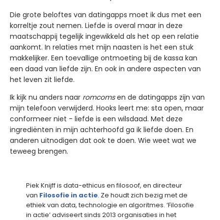
Die grote beloftes van datingapps moet ik dus met een
korreltje zout nemen. Liefde is overal maar in deze
maatschappij tegelijk ingewikkeld als het op een relatie
aankomt. In relaties met mijn naasten is het een stuk
makkelijker. Een toevallige ontmoeting bij de kassa kan
een daad van liefde zijn. En ook in andere aspecten van
het leven zit liefde.
Ik kijk nu anders naar
romcoms
en de datingapps zijn van
mijn telefoon verwijderd. Hooks leert me: sta open, maar
conformeer niet - liefde is een wilsdaad. Met deze
ingrediënten in mijn achterhoofd ga ik liefde doen. En
anderen uitnodigen dat ook te doen. Wie weet wat we
teweeg brengen.
Piek Knijff is data-ethicus en filosoof, en directeur
van
Filosofie in actie
. Ze houdt zich bezig met de
ethiek van data, technologie en algoritmes. ‘Filosofie
in actie’ adviseert sinds 2013 organisaties in het