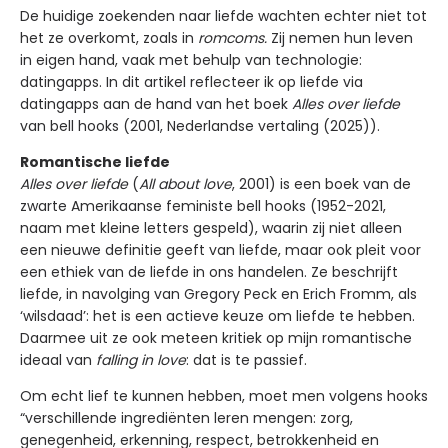
De huidige zoekenden naar liefde wachten echter niet tot
het ze overkomt, zoals in
romcoms.
Zij nemen hun leven
in eigen hand, vaak met behulp van technologie:
datingapps. In dit artikel reflecteer ik op liefde via
datingapps aan de hand van het boek
Alles over liefde
van bell hooks (2001, Nederlandse vertaling (2025)).
Romantische liefde
Alles over liefde
(
All about love
, 2001) is een boek van de
zwarte Amerikaanse feministe bell hooks (1952-2021,
naam met kleine letters gespeld), waarin zij niet alleen
een nieuwe definitie geeft van liefde, maar ook pleit voor
een ethiek van de liefde in ons handelen. Ze beschrijft
liefde, in navolging van Gregory Peck en Erich Fromm, als
‘wilsdaad’: het is een actieve keuze om liefde te hebben.
Daarmee uit ze ook meteen kritiek op mijn romantische
ideaal van
falling in love
: dat is te passief.
Om echt lief te kunnen hebben, moet men volgens hooks
“verschillende ingrediënten leren mengen: zorg,
genegenheid, erkenning, respect, betrokkenheid en