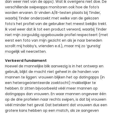
dan weer niet van de apps). Wat ik overigens niet doe. De
verschillende swipeapps monitoren ook hoe de foto’s
worden ervaren. Er vinden A/B-testen plaats bij Tinder,
waarbij Tinder onderzoekt met welke van de gekozen
foto’s het profiel van de gebruiker het meest bekijks trekt.
Ik voel weer dat ik tot een product verword, waarbij Tinder
niet mijn zorgvuldig opgebouwde profiel respecteert (met
eerst een foto van mijn gezicht en als je naar beneden
scrollt mij hobby’s, vrienden e.d.), maar mij zo ‘gunstig’
mogelijk wil neerzetten.
Verkeerd fundament
Hoewel de mannelijke blik aanwezig is in het ontwerp en
gebruik, blijkt de macht niet geheel in de handen van
mannen te liggen: vrouwen blijken het op datingapps (in
een heterogeörienteerde zoektocht) makkelijker te
hebben. Er zitten bijvoorbeeld véél meer mannen op
datingapps dan vrouwen. En waar mannen ongeveer één
op de drie profielen naar rechts swipen, is dat bij vrouwen
véél minder het geval. Dat betekent dat vrouwen dus een
grotere kans hebben op een match, als ze aangeven