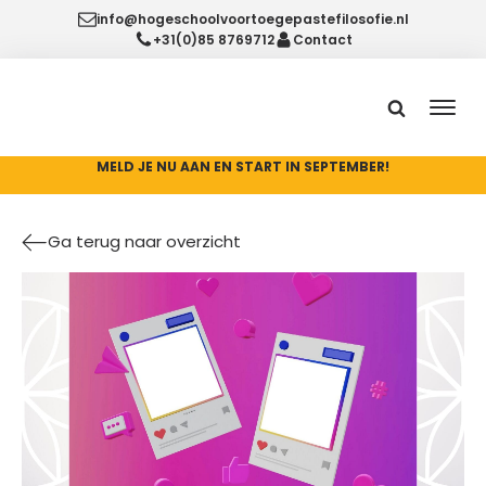
info@hogeschoolvoortoegepastefilosofie.nl
+31(0)85 8769712
Contact
MELD JE NU AAN EN START IN SEPTEMBER!
Ga terug naar overzicht