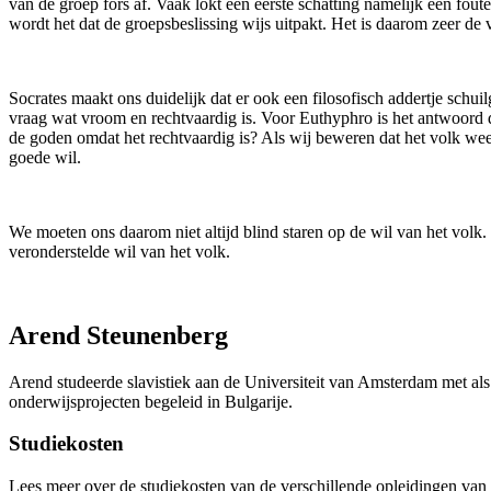
van de groep fors af. Vaak lokt een eerste schatting namelijk een fout
wordt het dat de groepsbeslissing wijs uitpakt. Het is daarom zeer de 
Socrates maakt ons duidelijk dat er ook een filosofisch addertje schui
vraag wat vroom en rechtvaardig is. Voor Euthyphro is het antwoord du
de goden omdat het rechtvaardig is? Als wij beweren dat het volk weet
goede wil.
We moeten ons daarom niet altijd blind staren op de wil van het volk
veronderstelde wil van het volk.
Arend Steunenberg
Arend studeerde slavistiek aan de Universiteit van Amsterdam met als 
onderwijsprojecten begeleid in Bulgarije.
Studiekosten
Lees meer over de studiekosten van de verschillende opleidingen va