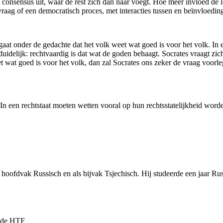
e consensus uit, waar de rest zich dan naar voegt. Hoe meer invloed de 
vraag of een democratisch proces, met interacties tussen en beïnvloeding
lgaat onder de gedachte dat het volk weet wat goed is voor het volk. In
idelijk: rechtvaardig is dat wat de goden behaagt. Socrates vraagt zich
 wat goed is voor het volk, dan zal Socrates ons zeker de vraag voorleg
. In een rechtstaat moeten wetten vooral op hun rechtsstatelijkheid wor
hoofdvak Russisch en als bijvak Tsjechisch. Hij studeerde een jaar Rus
n de HTF