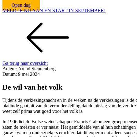
Open dag
MELD JE NU AAN EN START IN SEPTEMBER!
Ga terug naar overzicht
Auteur:
Arend Steunenberg
Datum:
9 mei 2024
De wil van het volk
Tijdens de verkiezingsnacht en in de weken na de verkiezingen is de d
platitude gaat uit van de veronderstelling dat de uitslag van de verki
weet zelf prima wat goed voor het volk is.
In 1906 liet de Britse wetenschapper Francis Galton een groep mense
zaten de meesten er ver naast. Het gemiddelde van al hun schattingen 
gauw kwamen onderzoekers erachter dat dit experiment alleen succes h