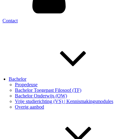
Contact
Bachelor
Propedeuse
Bachelor Toegepast Filosoof (TF)
Bachelor Onderwijs (OW)
Vrije studierichting (VS) | Kennismakingsmodules
Overig aanbod