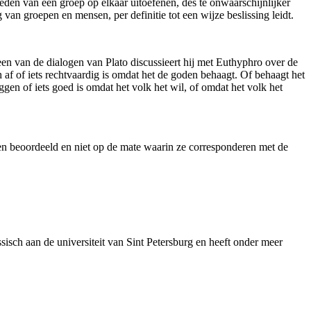
leden van een groep op elkaar uitoefenen, des te onwaarschijnlijker
 van groepen en mensen, per definitie tot een wijze beslissing leidt.
 een van de dialogen van Plato discussieert hij met Euthyphro over de
 af of iets rechtvaardig is omdat het de goden behaagt. Of behaagt het
gen of iets goed is omdat het volk het wil, of omdat het volk het
den beoordeeld en niet op de mate waarin ze corresponderen met de
sisch aan de universiteit van Sint Petersburg en heeft onder meer