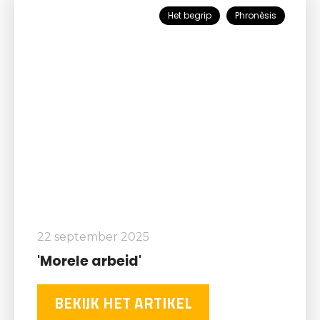
Het begrip
Phronèsis
22 september 2025
'Morele arbeid'
BEKIJK HET ARTIKEL