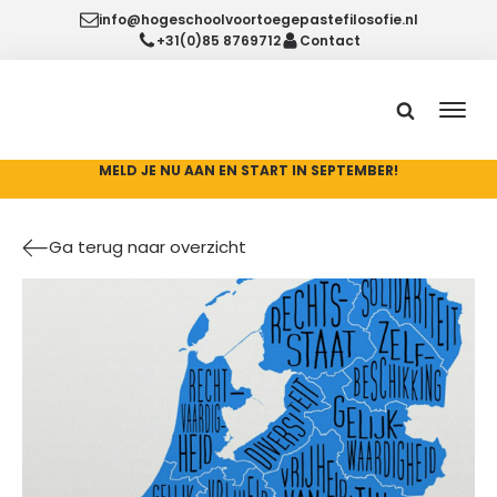
info@hogeschoolvoortoegepastefilosofie.nl
+31(0)85 8769712
Contact
MELD JE NU AAN EN START IN SEPTEMBER!
Ga terug naar overzicht