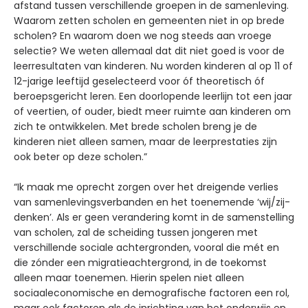
afstand tussen verschillende groepen in de samenleving.
Waarom zetten scholen en gemeenten niet in op brede
scholen? En waarom doen we nog steeds aan vroege
selectie? We weten allemaal dat dit niet goed is voor de
leerresultaten van kinderen. Nu worden kinderen al op 11 of
12-jarige leeftijd geselecteerd voor óf theoretisch óf
beroepsgericht leren. Een doorlopende leerlijn tot een jaar
of veertien, of ouder, biedt meer ruimte aan kinderen om
zich te ontwikkelen. Met brede scholen breng je de
kinderen niet alleen samen, maar de leerprestaties zijn
ook beter op deze scholen.”
“Ik maak me oprecht zorgen over het dreigende verlies
van samenlevingsverbanden en het toenemende ‘wij/zij-
denken’. Als er geen verandering komt in de samenstelling
van scholen, zal de scheiding tussen jongeren met
verschillende sociale achtergronden, vooral die mét en
die zónder een migratieachtergrond, in de toekomst
alleen maar toenemen. Hierin spelen niet alleen
sociaaleconomische en demografische factoren een rol,