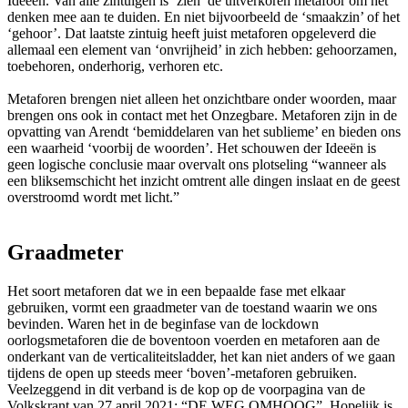
Ideeën. Van alle zintuigen is ‘zien’ de uitverkoren metafoor om het
denken mee aan te duiden. En niet bijvoorbeeld de ‘smaakzin’ of het
‘gehoor’. Dat laatste zintuig heeft juist metaforen opgeleverd die
allemaal een element van ‘onvrijheid’ in zich hebben: gehoorzamen,
toebehoren, onderhorig, verhoren etc.
Metaforen brengen niet alleen het onzichtbare onder woorden, maar
brengen ons ook in contact met het Onzegbare. Metaforen zijn in de
opvatting van Arendt ‘bemiddelaren van het sublieme’ en bieden ons
een waarheid ‘voorbij de woorden’. Het schouwen der Ideeën is
geen logische conclusie maar overvalt ons plotseling “wanneer als
een bliksemschicht het inzicht omtrent alle dingen inslaat en de geest
overstroomd wordt met licht.”
Graadmeter
Het soort metaforen dat we in een bepaalde fase met elkaar
gebruiken, vormt een graadmeter van de toestand waarin we ons
bevinden. Waren het in de beginfase van de lockdown
oorlogsmetaforen die de boventoon voerden en metaforen aan de
onderkant van de verticaliteitsladder, het kan niet anders of we gaan
tijdens de open up steeds meer ‘boven’-metaforen gebruiken.
Veelzeggend in dit verband is de kop op de voorpagina van de
Volkskrant van 27 april 2021: “DE WEG OMHOOG”. Hopelijk is