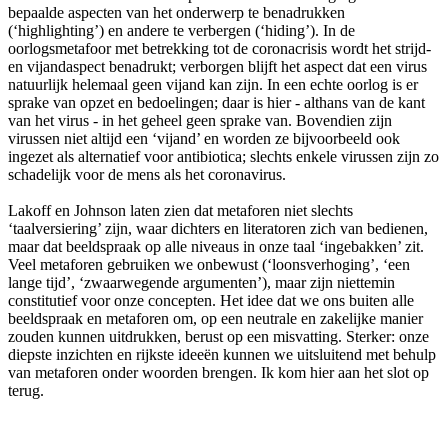
bepaalde aspecten van het onderwerp te benadrukken
(‘highlighting’) en andere te verbergen (‘hiding’). In de
oorlogsmetafoor met betrekking tot de coronacrisis wordt het strijd-
en vijandaspect benadrukt; verborgen blijft het aspect dat een virus
natuurlijk helemaal geen vijand kan zijn. In een echte oorlog is er
sprake van opzet en bedoelingen; daar is hier - althans van de kant
van het virus - in het geheel geen sprake van. Bovendien zijn
virussen niet altijd een ‘vijand’ en worden ze bijvoorbeeld ook
ingezet als alternatief voor antibiotica; slechts enkele virussen zijn zo
schadelijk voor de mens als het coronavirus.
Lakoff en Johnson laten zien dat metaforen niet slechts
‘taalversiering’ zijn, waar dichters en literatoren zich van bedienen,
maar dat beeldspraak op alle niveaus in onze taal ‘ingebakken’ zit.
Veel metaforen gebruiken we onbewust (‘loonsverhoging’, ‘een
lange tijd’, ‘zwaarwegende argumenten’), maar zijn niettemin
constitutief voor onze concepten. Het idee dat we ons buiten alle
beeldspraak en metaforen om, op een neutrale en zakelijke manier
zouden kunnen uitdrukken, berust op een misvatting. Sterker: onze
diepste inzichten en rijkste ideeën kunnen we uitsluitend met behulp
van metaforen onder woorden brengen. Ik kom hier aan het slot op
terug.