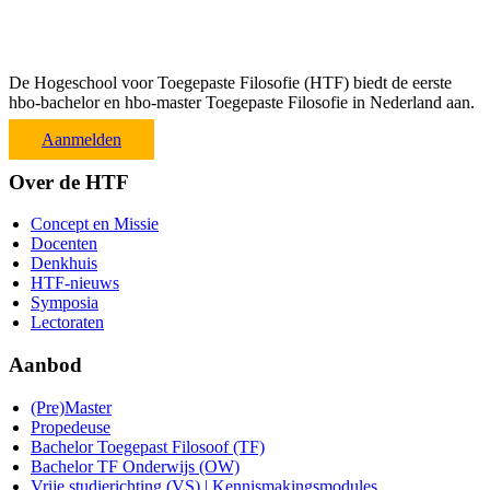
De Hogeschool voor Toegepaste Filosofie (HTF) biedt de eerste
hbo-bachelor en hbo-master Toegepaste Filosofie in Nederland aan.
Aanmelden
Over de HTF
Concept en Missie
Docenten
Denkhuis
HTF-nieuws
Symposia
Lectoraten
Aanbod
(Pre)Master
Propedeuse
Bachelor Toegepast Filosoof (TF)
Bachelor TF Onderwijs (OW)
Vrije studierichting (VS) | Kennismakingsmodules