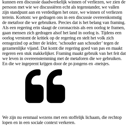
kunnen een discussie daadwerkelijk winnen of verliezen, we zien de
persoon met wie we discussiëren echt als tegenstander, we vallen
zijn standpunt aan en verdedigen het onze, we winnen of verliezen
terrein. Kortom: we gedragen ons in een discussie overeenkomstig
de metafoor die we gebruiken. Precies dat is het belang van framing.
Als een regering erin slaagt de coronacrisis als een oorlog te framen,
gaan mensen zich gedragen alsof het land in oorlog is. Tijdens een
oorlog verstomt de kritiek op de regering en stelt het volk zich
eensgezind op achter de leider, ‘schouder aan schouder’ tegen de
gezamenlijke vijand. Dat komt die regering goed van pas en maakt
regeren een stuk makkelijker. Framing maakt gebruik van het feit dat
we leven in overeenstemming met de metaforen die we gebruiken.
En die we ingeprent krijgen door de pr-jongens en -meisjes.
We zijn nu eenmaal wezens met een stoffelijk lichaam, die rechtop
lopen en in een sociale context verkeren.