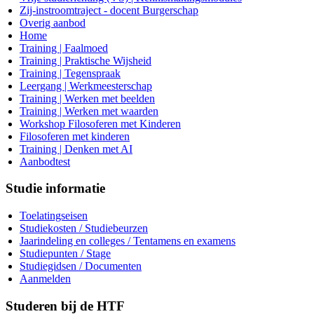
Zij-instroomtraject - docent Burgerschap
Overig aanbod
Home
Training | Faalmoed
Training | Praktische Wijsheid
Training | Tegenspraak
Leergang | Werkmeesterschap
Training | Werken met beelden
Training | Werken met waarden
Workshop Filosoferen met Kinderen
Filosoferen met kinderen
Training | Denken met AI
Aanbodtest
Studie informatie
Toelatingseisen
Studiekosten / Studiebeurzen
Jaarindeling en colleges / Tentamens en examens
Studiepunten / Stage
Studiegidsen / Documenten
Aanmelden
Studeren bij de HTF