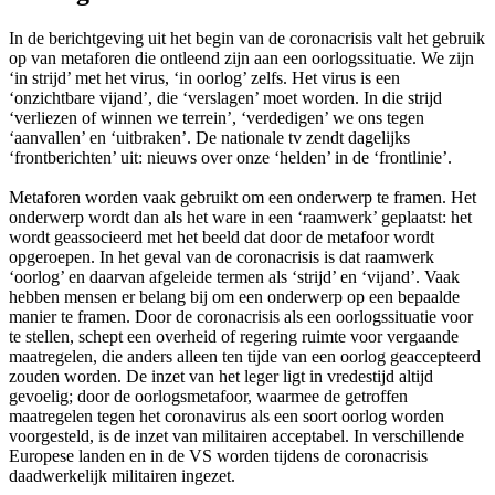
In de berichtgeving uit het begin van de coronacrisis valt het gebruik
op van metaforen die ontleend zijn aan een oorlogssituatie. We zijn
‘in strijd’ met het virus, ‘in oorlog’ zelfs. Het virus is een
‘onzichtbare vijand’, die ‘verslagen’ moet worden. In die strijd
‘verliezen of winnen we terrein’, ‘verdedigen’ we ons tegen
‘aanvallen’ en ‘uitbraken’. De nationale tv zendt dagelijks
‘frontberichten’ uit: nieuws over onze ‘helden’ in de ‘frontlinie’.
Metaforen worden vaak gebruikt om een onderwerp te framen. Het
onderwerp wordt dan als het ware in een ‘raamwerk’ geplaatst: het
wordt geassocieerd met het beeld dat door de metafoor wordt
opgeroepen. In het geval van de coronacrisis is dat raamwerk
‘oorlog’ en daarvan afgeleide termen als ‘strijd’ en ‘vijand’. Vaak
hebben mensen er belang bij om een onderwerp op een bepaalde
manier te framen. Door de coronacrisis als een oorlogssituatie voor
te stellen, schept een overheid of regering ruimte voor vergaande
maatregelen, die anders alleen ten tijde van een oorlog geaccepteerd
zouden worden. De inzet van het leger ligt in vredestijd altijd
gevoelig; door de oorlogsmetafoor, waarmee de getroffen
maatregelen tegen het coronavirus als een soort oorlog worden
voorgesteld, is de inzet van militairen acceptabel. In verschillende
Europese landen en in de VS worden tijdens de coronacrisis
daadwerkelijk militairen ingezet.