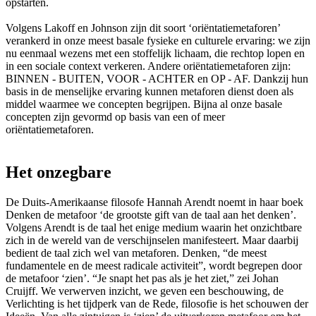
opstarten.
Volgens Lakoff en Johnson zijn dit soort ‘oriëntatiemetaforen’
verankerd in onze meest basale fysieke en culturele ervaring: we zijn
nu eenmaal wezens met een stoffelijk lichaam, die rechtop lopen en
in een sociale context verkeren. Andere oriëntatiemetaforen zijn:
BINNEN - BUITEN, VOOR - ACHTER en OP - AF. Dankzij hun
basis in de menselijke ervaring kunnen metaforen dienst doen als
middel waarmee we concepten begrijpen. Bijna al onze basale
concepten zijn gevormd op basis van een of meer
oriëntatiemetaforen.
Het onzegbare
De Duits-Amerikaanse filosofe Hannah Arendt noemt in haar boek
Denken de metafoor ‘de grootste gift van de taal aan het denken’.
Volgens Arendt is de taal het enige medium waarin het onzichtbare
zich in de wereld van de verschijnselen manifesteert. Maar daarbij
bedient de taal zich wel van metaforen. Denken, “de meest
fundamentele en de meest radicale activiteit”, wordt begrepen door
de metafoor ‘zien’. “Je snapt het pas als je het ziet,” zei Johan
Cruijff. We verwerven inzicht, we geven een beschouwing, de
Verlichting is het tijdperk van de Rede, filosofie is het schouwen der