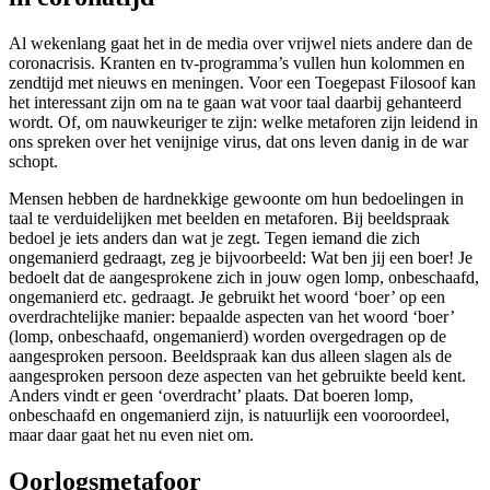
Al wekenlang gaat het in de media over vrijwel niets andere dan de
coronacrisis. Kranten en tv-programma’s vullen hun kolommen en
zendtijd met nieuws en meningen. Voor een Toegepast Filosoof kan
het interessant zijn om na te gaan wat voor taal daarbij gehanteerd
wordt. Of, om nauwkeuriger te zijn: welke metaforen zijn leidend in
ons spreken over het venijnige virus, dat ons leven danig in de war
schopt.
Mensen hebben de hardnekkige gewoonte om hun bedoelingen in
taal te verduidelijken met beelden en metaforen. Bij beeldspraak
bedoel je iets anders dan wat je zegt. Tegen iemand die zich
ongemanierd gedraagt, zeg je bijvoorbeeld: Wat ben jij een boer! Je
bedoelt dat de aangesprokene zich in jouw ogen lomp, onbeschaafd,
ongemanierd etc. gedraagt. Je gebruikt het woord ‘boer’ op een
overdrachtelijke manier: bepaalde aspecten van het woord ‘boer’
(lomp, onbeschaafd, ongemanierd) worden overgedragen op de
aangesproken persoon. Beeldspraak kan dus alleen slagen als de
aangesproken persoon deze aspecten van het gebruikte beeld kent.
Anders vindt er geen ‘overdracht’ plaats. Dat boeren lomp,
onbeschaafd en ongemanierd zijn, is natuurlijk een vooroordeel,
maar daar gaat het nu even niet om.
Oorlogsmetafoor