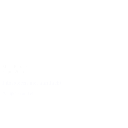
Media
Phronèsis
7 april 2025
Filosoferen met aandacht
Bekijk het artikel