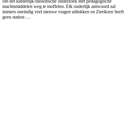
om het kinderlijk-filosofische onderzoek met pedagogische
machtsmiddelen weg te moffelen. Elk ouderlijk antwoord zal
immers oneindig veel nieuwe vragen uitlokken en Zierikzee heeft
geen station …