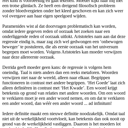
Het kind is voorbeeldig en gaat tekenen. Moeder kijkt naar mij met
een trotse glimlach. Ze heeft een dreigend filosofisch probleem
zonder bloedvergieten onder het kleed geschoven en kan zich weer
vol overgave aan haar eigen speelgoed wijden.
Paramenides wist al dat doorvragen problematisch kan worden,
omdat iedere gegeven reden of oorzaak het zoeken naar een
onderliggende reden of oorzaak uitlokt. Aristoteles nam aan dat deze
regressie eindig is, maar zag zich wel gedwongen een ‘onbewogen
beweger’ te postuleren, die als eerste oorzaak van het universum
begrepen moet worden. Volgens Aristoteles kan moeder verwijzen
naar deze allereerste oorzaak.
Derrida geeft moeder geen kans: de regressie is volgens hem
oneindig. Taal is niets anders dan een reeks metaforen. Woorden
verwijzen niet naar de wereld, alleen naar elkaar. Begrippen
functioneren in contrast met andere begrippen. ‘Het Goede’ laat zich
alleen definiëren in contrast met ‘Het Kwade’. Een woord krijgt
betekenis op grond van relaties met andere woorden. Om een woord
te verklaren moet je een ander woord nemen, en om dat te verklaren
een ander woord, dan wéér een ander woord ... ad infinitum!
Iedere definitie maakt een nieuwe definitie noodzakelijk. Omdat taal
niet uit de werkelijkheid voortvloeit, kan betekenis dan ook nooit op
grond van de werkelijkheid vastliggen. Daarom is het moeders lot