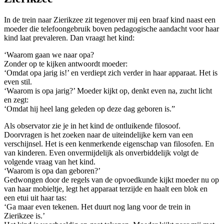
In de trein naar Zierikzee zit tegenover mij een braaf kind naast een
moeder die telefoongebruik boven pedagogische aandacht voor haar
kind laat prevaleren. Dan vraagt het kind:
‘Waarom gaan we naar opa?
Zonder op te kijken antwoordt moeder:
‘Omdat opa jarig is!’ en verdiept zich verder in haar apparaat. Het is
even stil.
‘Waarom is opa jarig?’ Moeder kijkt op, denkt even na, zucht licht
en zegt:
‘Omdat hij heel lang geleden op deze dag geboren is.”
Als observator zie je in het kind de ontluikende filosoof.
Doorvragen is het zoeken naar de uiteindelijke kern van een
verschijnsel. Het is een kenmerkende eigenschap van filosofen. En
van kinderen. Even onvermijdelijk als onverbiddelijk volgt de
volgende vraag van het kind.
‘Waarom is opa dan geboren?’
Gedwongen door de regels van de opvoedkunde kijkt moeder nu op
van haar mobieltje, legt het apparaat terzijde en haalt een blok en
een etui uit haar tas:
‘Ga maar even tekenen. Het duurt nog lang voor de trein in
Zierikzee is.’