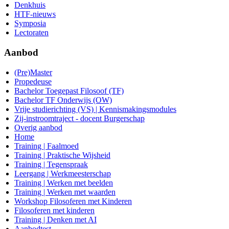
Denkhuis
HTF-nieuws
Symposia
Lectoraten
Aanbod
(Pre)Master
Propedeuse
Bachelor Toegepast Filosoof (TF)
Bachelor TF Onderwijs (OW)
Vrije studierichting (VS) | Kennismakingsmodules
Zij-instroomtraject - docent Burgerschap
Overig aanbod
Home
Training | Faalmoed
Training | Praktische Wijsheid
Training | Tegenspraak
Leergang | Werkmeesterschap
Training | Werken met beelden
Training | Werken met waarden
Workshop Filosoferen met Kinderen
Filosoferen met kinderen
Training | Denken met AI
Aanbodtest