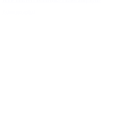
HTF lanceert landelijke radiocampagne
Bekijk het artikel