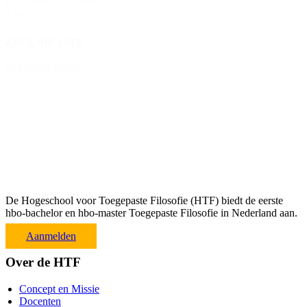
Essaywedstrijd
Phronèsis
1 mei 2025
Zorg om zorg
Bekijk het artikel
De Hogeschool voor Toegepaste Filosofie (HTF) biedt de eerste
hbo-bachelor en hbo-master Toegepaste Filosofie in Nederland aan.
Aanmelden
Over de HTF
Concept en Missie
Docenten