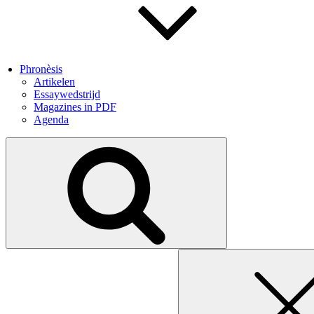
Phronèsis
Artikelen
Essaywedstrijd
Magazines in PDF
Agenda
Search
for