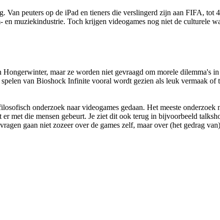
 Van peuters op de iPad en tieners die verslingerd zijn aan FIFA, to
 en muziekindustrie. Toch krijgen videogames nog niet de culturele waar
Hongerwinter, maar ze worden niet gevraagd om morele dilemma's in F
 spelen van Bioshock Infinite vooral wordt gezien als leuk vermaak of ti
tuurfilosofisch onderzoek naar videogames gedaan. Het meeste onderzoek
er met die mensen gebeurt. Je ziet dit ook terug in bijvoorbeeld talks
 vragen gaan niet zozeer over de games zelf, maar over (het gedrag van)