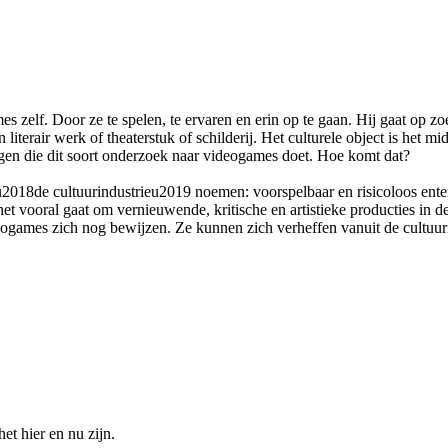
s zelf. Door ze te spelen, te ervaren en erin op te gaan. Hij gaat op 
literair werk of theaterstuk of schilderij. Het culturele object is het 
gen die dit soort onderzoek naar videogames doet. Hoe komt dat?
018de cultuurindustrieu2019 noemen: voorspelbaar en risicoloos entert
et vooral gaat om vernieuwende, kritische en artistieke producties in d
ames zich nog bewijzen. Ze kunnen zich verheffen vanuit de cultuurindu
t hier en nu zijn.