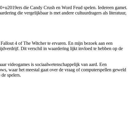
t 40+u2019ers die Candy Crush en Word Feud spelen. Iedereen gamet.
dering die vergelijkbaar is met andere cultuurdragers als literatuur,
allout 4 of The Witcher te ervaren. En mijn bezoek aan een
jdverdrijf. Dit verschil in waardering lijkt invloed te hebben op de
 naar videogames is sociaalwetenschappelijk van aard. Een
hows, waar het meestal gaat over de vraag of computerspellen geweld
 de spelers.