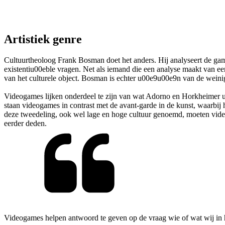
Artistiek genre
Cultuurtheoloog Frank Bosman doet het anders. Hij analyseert de game
existentiu00eble vragen. Net als iemand die een analyse maakt van een 
van het culturele object. Bosman is echter u00e9u00e9n van de weini
Videogames lijken onderdeel te zijn van wat Adorno en Horkheimer u2
staan videogames in contrast met de avant-garde in de kunst, waarbij h
deze tweedeling, ook wel lage en hoge cultuur genoemd, moeten videog
eerder deden.
Videogames helpen antwoord te geven op de vraag wie of wat wij in he